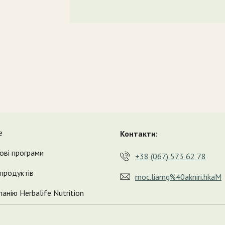
е
Контакти:
ові програми
+38 (067) 573 62 78
продуктів
moc.liamg%40akniri.hkaM
анію Herbalife Nutrition