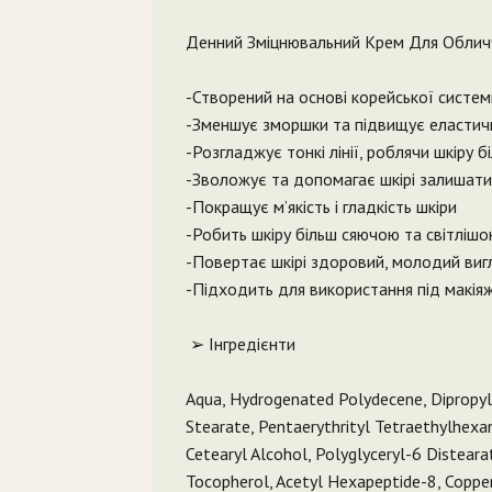
Денний Зміцнювальний Крем Для Обличч
-Створений на основі корейської систем
-Зменшує зморшки та підвищує еластичн
-Розгладжує тонкі лінії, роблячи шкіру 
-Зволожує та допомагає шкірі залишат
-Покращує м’якість і гладкість шкіри
-Робить шкіру більш сяючою та світліш
-Повертає шкірі здоровий, молодий виг
-Підходить для використання під макія
➢ Інгредієнти
Aqua, Hydrogenated Polydecene, Dipropyl
Stearate, Pentaerythrityl Tetraethylhexa
Cetearyl Alcohol, Polyglyceryl-6 Distear
Tocopherol, Acetyl Hexapeptide-8, Copper