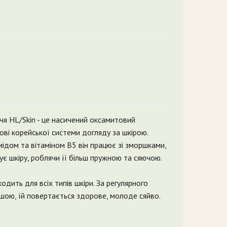
я HL/Skin - це насичений оксамитовий
ві корейської системи догляду за шкірою.
ідом та вітаміном B5 він працює зі зморшками,
ує шкіру, роблячи її більш пружною та сяючою.
дить для всіх типів шкіри. За регулярного
лішою, їй повертається здорове, молоде сяйво.