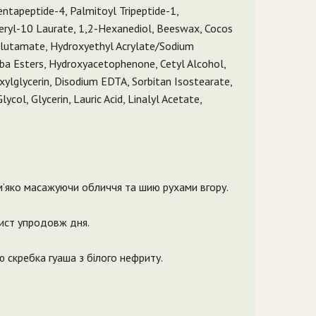
entapeptide-4, Palmitoyl Tripeptide-1,
ceryl-10 Laurate, 1,2-Hexanediol, Beeswax, Cocos
 Glutamate, Hydroxyethyl Acrylate/Sodium
ba Esters, Hydroxyacetophenone, Cetyl Alcohol,
ylglycerin, Disodium EDTA, Sorbitan Isostearate,
col, Glycerin, Lauric Acid, Linalyl Acetate,
 м’яко масажуючи обличчя та шию рухами вгору.
ист упродовж дня.
 скребка гуаша з білого нефриту.