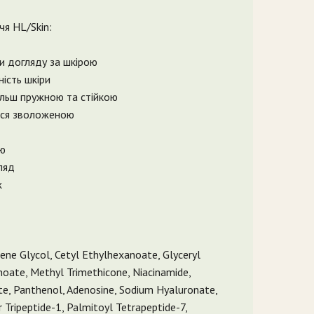
я HL/Skin:
и догляду за шкірою
ість шкіри
більш пружною та стійкою
ися зволоженою
ою
ляд
ж
ene Glycol, Cetyl Ethylhexanoate, Glyceryl
noate, Methyl Trimethicone, Niacinamide,
ate, Panthenol, Adenosine, Sodium Hyaluronate,
 Tripeptide-1, Palmitoyl Tetrapeptide-7,