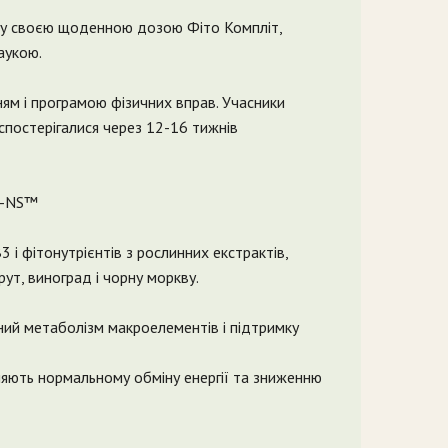
ну своєю щоденною дозою Фіто Компліт,
аукою.
ям і програмою фізичних вправ. Учасники
спостерігалися через 12-16 тижнів
t -NS™
B3 і фітонутрієнтів з рослинних екстрактів,
ут, виноград і чорну моркву.
ний метаболізм макроелементів і підтримку
сприяють нормальному обміну енергії та зниженню