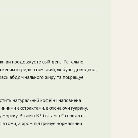
ки ви продовжуєте свій день. Ретельно
дженим інгредієнтом, який, як було доведено,
 маси абдомінального жиру та покращує
стить натуральний кофеїн і наповнена
слинними екстрактами, включаючи гуарану,
 моркву. Вітамін B3 і вітамін C сприяють
ю втоми, а хром підтримує нормальний