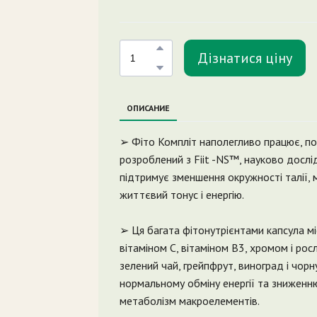
Дізнатися ціну
ОПИСАНИЕ
➢ Фіто Компліт наполегливо працює, по
розроблений з Fiit -NS™, науково дослі
підтримує зменшення окружності талії,
життєвий тонус і енергію.
➢ Ця багата фітонутрієнтами капсула мі
вітаміном C, вітаміном B3, хромом і ро
зелений чай, грейпфрут, виноград і чорну
нормальному обміну енергії та зниженн
метаболізм макроелементів.