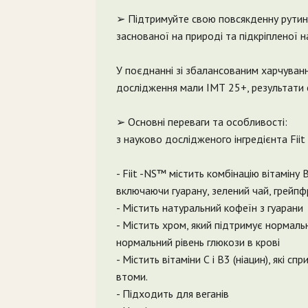
➢ Підтримуйте свою повсякденну рути
заснованої на природі та підкріпленої н
У поєднанні зі збалансованим харчуванн
дослідження мали ІМТ 25+, результати 
➢ Основні переваги та особливості:
з науково дослідженого інгредієнта Fii
- Fiit -NS™ містить комбінацію вітаміну 
включаючи гуарану, зелений чай, грейпфр
- Містить натуральний кофеїн з гуарани
- Містить хром, який підтримує нормаль
нормальний рівень глюкози в крові
- Містить вітаміни С і В3 (ніацин), які 
втоми.
- Підходить для веганів