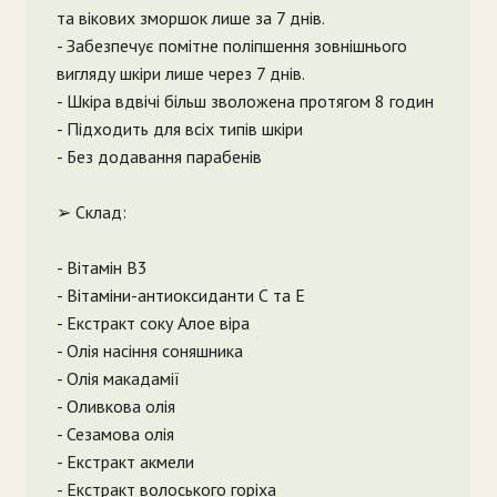
та вікових зморшок лише за 7 днів.
- Забезпечує помітне поліпшення зовнішнього
вигляду шкіри лише через 7 днів.
- Шкіра вдвічі більш зволожена протягом 8 годин
- Підходить для всіх типів шкіри
- Без додавання парабенів
➢ Склад:
- Вітамін В3
- Вітаміни-антиоксиданти С та Е
- Екстракт соку Алое віра
- Олія насіння соняшника
- Олія макадамії
- Оливкова олія
- Сезамова олія
- Екстракт акмели
- Екстракт волоського горіха