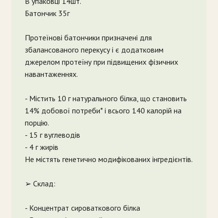
В упаковці 14шт.
Батончик 35г
Протеїнові батончики призначені для
збалансованого перекусу і є додатковим
джерелом протеїну при підвищених фізичних
навантаженнях.
- Містить 10 г натурального білка, що становить
14% добової потреби* і всього 140 калорій на
порцію.
- 15 г вуглеводів
- 4 г жирів
Не містять генетично модифікованих інгредієнтів.
➢ Склад:
- Концентрат сироваткового білка