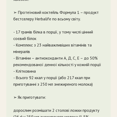
➢ Протеїновий коктейль Формула 1 – продукт
бестселеру Herbalife по всьому світу.
- 17 грамів білка в порції, у тому числі цінний
соєвий білок
- Комплекс з 23 найважливіших вітамінів та
мінералів
- Вітаміни – антиоксиданти А, Д, С, Е – до 50%
рекомендованої денної кількості у кожній порції
- Клітковина
- Всього 92 ккал у порції (або 217 ккал при
приготуванні з 250 мл знежиреного молока)
➢ Як приготувати:
дорослим розмішати 2 столові ложки продукту
(26 г) у 250 мл знежиреного молока (1,5%