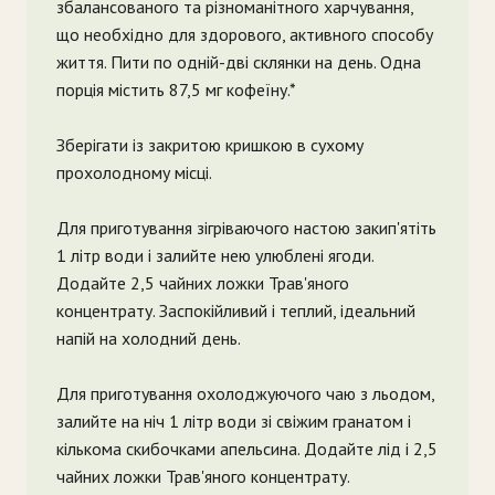
збалансованого та різноманітного харчування,
що необхідно для здорового, активного способу
життя. Пити по одній-дві склянки на день. Одна
порція містить 87,5 мг кофеїну.*
Зберігати із закритою кришкою в сухому
прохолодному місці.
Для приготування зігріваючого настою закип'ятіть
1 літр води і залийте нею улюблені ягоди.
Додайте 2,5 чайних ложки Трав'яного
концентрату. Заспокійливий і теплий, ідеальний
напій на холодний день.
Для приготування охолоджуючого чаю з льодом,
залийте на ніч 1 літр води зі свіжим гранатом і
кількома скибочками апельсина. Додайте лід і 2,5
чайних ложки Трав'яного концентрату.