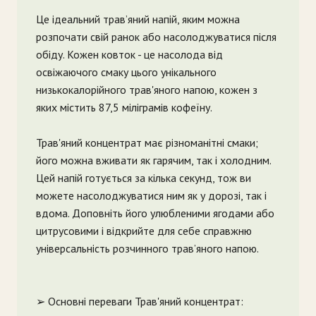
Це ідеальний трав’яний напій, яким можна
розпочати свій ранок або насолоджуватися після
обіду. Кожен ковток - це насолода від
освіжаючого смаку цього унікального
низькокалорійного трав'яного напою, кожен з
яких містить 87,5 міліграмів кофеїну.
Трав'яний концентрат має різноманітні смаки;
його можна вживати як гарячим, так і холодним.
Цей напій готується за кілька секунд, тож ви
можете насолоджуватися ним як у дорозі, так і
вдома. Доповніть його улюбленими ягодами або
цитрусовими і відкрийте для себе справжню
універсальність розчинного трав’яного напою.
➢ Основні переваги Трав'яний концентрат: