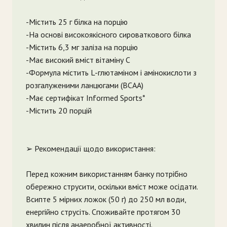
-Містить 25 г білка на порцію
-На основі високоякісного сироваткового білка
-Містить 6,3 мг заліза на порцію
-Має високий вміст вітаміну С
-Формула містить L-глютаміном і амінокислоти з
розгалуженими ланцюгами (BCAA)
-Має сертифікат Informed Sports*
-Містить 20 порцій
➢ Рекомендації щодо використання:
Перед кожним використанням банку потрібно
обережно струсити, оскільки вміст може осідати.
Всипте 5 мірних ложок (50 г) до 250 мл води,
енергійно струсіть. Споживайте протягом 30
хвилин після анаеробної активності.