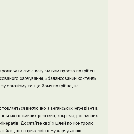
тролювати свою вагу, чи вам просто потрібен
сованого харчування, Збалансований коктейль
му організму те, що йому потрібно, не
товляється виключно з веганських інгредієнтів
сновних поживних речовин, зокрема, рослинних
 і мінералів. Досягайте своїх цілей по контролю
тейлю, що сприяє якісному харчуванню.