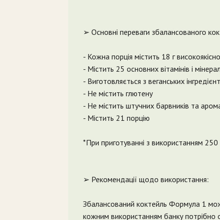
➢ Основні переваги збалансованого ко
- Кожна порція містить 18 г високоякісно
- Містить 25 основних вітамінів і мінерал
- Виготовляється з веганських інгредієнт
- Не містить глютену
- Не містить штучних барвників та аром
- Містить 21 порцію
*При приготуванні з використанням 250
➢ Рекомендації щодо використання:
Збалансований коктейль Формула 1 мож
кожним використанням банку потрібно о