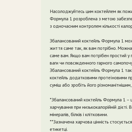
Насолоджуйтесь цим коктейлем як пожив
Формула 1 розробленa з метою забезпе
з одночасним контролем кількості калор
Збалансований коктейль Формула 1 мо
життя саме так, як вам потрібно. Можна
саме вам. Якщо вам потрібен простий у
ваги чи повсякденного гарного самопочу
Збалансований коктейль Формула 1 тако
коктейль додатковими протеїновими пр
суміш або зробіть його різноманітнішим
*Збалансований коктейль Формула 1 – ц
харчування при низькокалорійній дієті. Ві
мінералів, білків і клітковини.
**Зазначена харчова цінність стосується
етикетці.