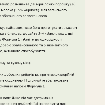
тейлю розмішайте дві мірні ложки порошку (26
 молока (1.5% жирності). Для веганського
л збагаченого соєвого напою.
ує найкраще, якщо його приготувати з льодом.
а в блендер, додайте 3-4 кубики льоду, дві
 Формула 1 і збийте до однорідності.
довою збалансованого та різноманітного
о, активного способу життя.
му та сухому місці.
их добових прийомів їжі при низькокалорійній
рияє схудненню. Підтримуйте збалансоване
 смачним напоєм Формула 1.
я ваги: Якщо під час дотримання
з щоденних прийомів їжі на продукти для