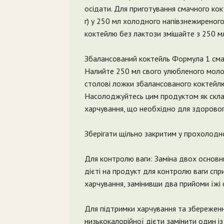
осідати. Для приготування смачного кок
г) у 250 мл холодного напівзнежиреного
коктейлю без лактози змішайте з 250 м
Збалансований коктейль Формула 1 смак
Налийте 250 мл свого улюбленого молок
столові ложки збалансованого коктейлю
Насолоджуйтесь цим продуктом як скла
харчування, що необхідно для здоровог
Зберігати щільно закритим у прохолодно
Для контролю ваги: Заміна двох основн
дієті на продукт для контролю ваги сп
харчування, замінивши два прийоми їжі
Для підтримки харчування та збереженн
низькокалорійної дієти замінити один і