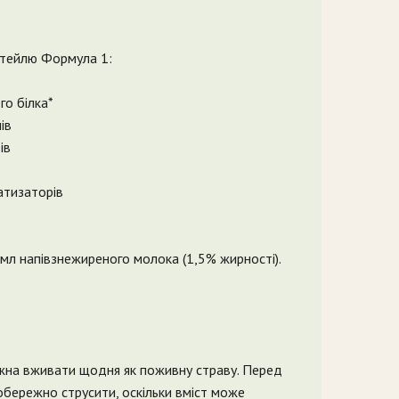
ктейлю Формула 1:
го білка*
ів
ів
атизаторів
 мл напівзнежиреного молока (1,5% жирності).
на вживати щодня як поживну страву. Перед
бережно струсити, оскільки вміст може