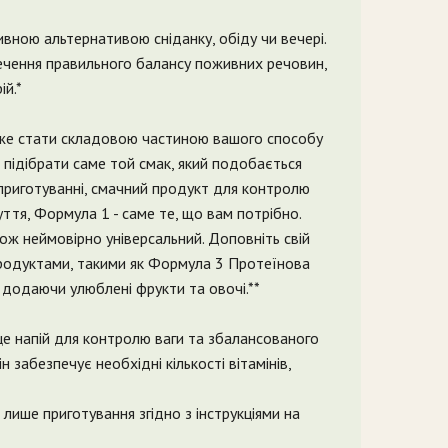
ною альтернативою сніданку, обіду чи вечері.
чення правильного балансу поживних речовин,
ій.*
же стати складовою частиною вашого способу
 підібрати саме той смак, який подобається
 приготуванні, смачний продукт для контролю
ття, Формула 1 - саме те, що вам потрібно.
ж неймовірно універсальний. Доповніть свій
одуктами, такими як Формула 3 Протеїнова
, додаючи улюблені фрукти та овочі.**
е напій для контролю ваги та збалансованого
н забезпечує необхідні кількості вітамінів,
 лише приготування згідно з інструкціями на