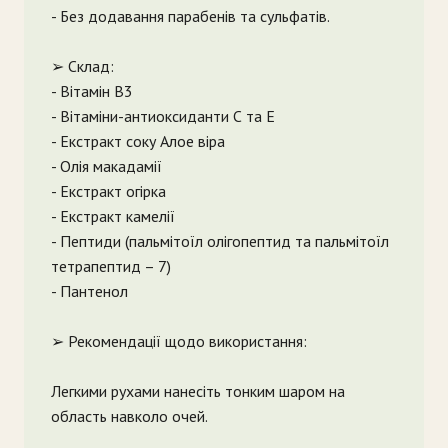
- Без додавання парабенів та сульфатів.
➢ Склад:
- Вітамін В3
- Вітаміни-антиоксиданти С та Е
- Екстракт соку Алое віра
- Олія макадамії
- Екстракт огірка
- Екстракт камелії
- Пептиди (пальмітоїл олігопептид та пальмітоїл
тетрапептид – 7)
- Пантенол
➢ Рекомендації щодо використання:
Легкими рухами нанесіть тонким шаром на
область навколо очей.