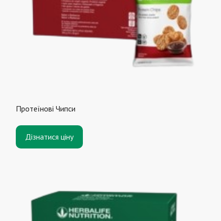
Протеїнові Чипси
Дізнатися ціну