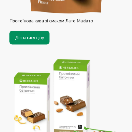
Протеїнова кава зі смаком Лате Макіато
Дізнатися ціну