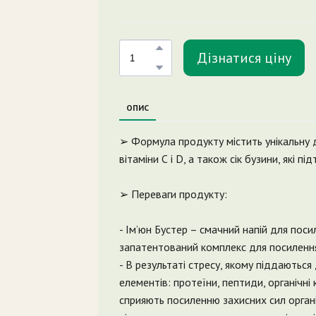
Дізнатися ціну
ОПИС
➢ Формула продукту містить унікальну до
вітаміни С і D, а також сік бузини, які 
➢ Переваги продукту:
- Ім’юн Бустер – смачний напій для пос
запатентований комплекс для посилення
- В результаті стресу, якому піддаютьс
елементів: протеїни, пептиди, органічні
сприяють посиленню захисних сил органі