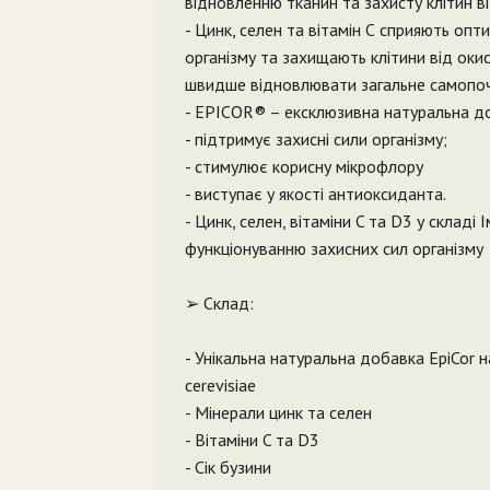
відновленню тканин та захисту клітин 
- Цинк, селен та вітамін С сприяють оп
організму та захищають клітини від оки
швидше відновлювати загальне самопо
- EPIСOR® – ексклюзивна натуральна до
- підтримує захисні сили організму;
- стимулює корисну мікрофлору
- виступає у якості антиоксиданта.
- Цинк, селен, вітаміни C та D3 у склад
функціонуванню захисних сил організму
➢ Склад:
- Унікальна натуральна добавка EpiCor
cerevisiae
- Мінерали цинк та селен
- Вітаміни C та D3
- Сік бузини