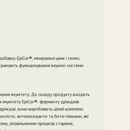
бавку EpiCor®, мінеральні цинк і селен,
підтримують функціонування імунної системи
илення імунітету. До складу продукту входить
 імунітету EpiCor®- ферменту дріжджів
я дріжджі, вони виробляють цілий комплекс
 кислоти, антиоксиданти та бета-глюкани, які
зму, уповільненню процесів старіння,