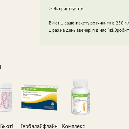
➢ Як приготувати:
Вміст 1 саше-пакету розчинити в 250 м
1 раз на день ввечері під час їжі. Зроби
я
 Бьюті
Гербалайфлайн
Комплекс