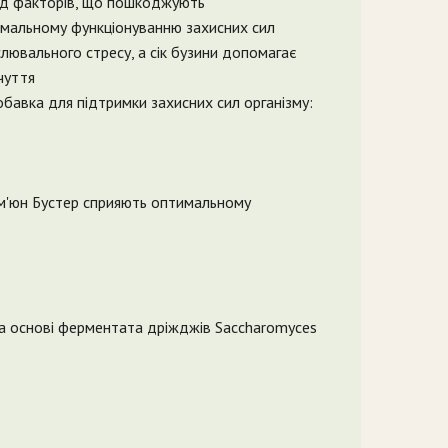
від факторів, що пошкоджують
тимальному функціонуванню захисних сил
слювального стресу, а сік бузини допомагає
чуття
бавка для підтримки захисних сил організму:
і Ім'юн Бустер сприяють оптимальному
 на основі ферментата дріжджів Saccharomyces